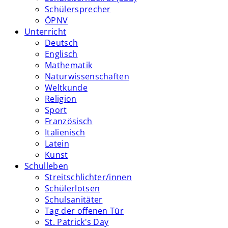
Schülersprecher
ÖPNV
Unterricht
Deutsch
Englisch
Mathematik
Naturwissenschaften
Weltkunde
Religion
Sport
Französisch
Italienisch
Latein
Kunst
Schulleben
Streitschlichter/innen
Schülerlotsen
Schulsanitäter
Tag der offenen Tür
St. Patrick's Day