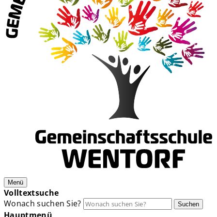
Menü
Volltextsuche
Wonach suchen Sie?
Suchen
Hauptmenü