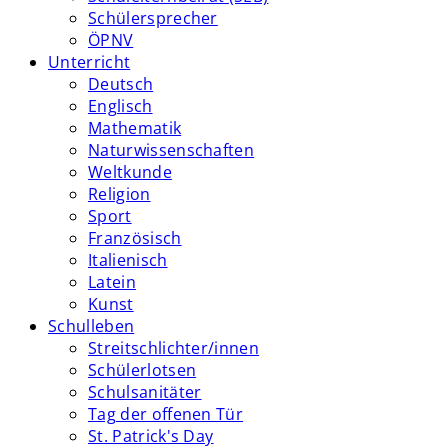
Schülersprecher
ÖPNV
Unterricht
Deutsch
Englisch
Mathematik
Naturwissenschaften
Weltkunde
Religion
Sport
Französisch
Italienisch
Latein
Kunst
Schulleben
Streitschlichter/innen
Schülerlotsen
Schulsanitäter
Tag der offenen Tür
St. Patrick's Day