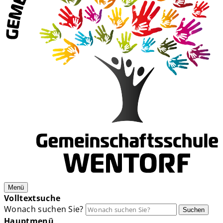
Menü
Volltextsuche
Wonach suchen Sie?
Suchen
Hauptmenü