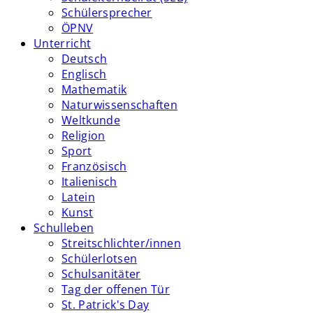
Schülersprecher
ÖPNV
Unterricht
Deutsch
Englisch
Mathematik
Naturwissenschaften
Weltkunde
Religion
Sport
Französisch
Italienisch
Latein
Kunst
Schulleben
Streitschlichter/innen
Schülerlotsen
Schulsanitäter
Tag der offenen Tür
St. Patrick's Day