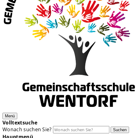
Menü
Volltextsuche
Wonach suchen Sie?
Suchen
Hauptmenü